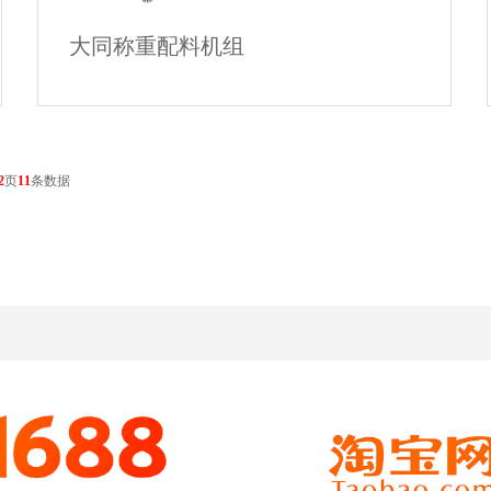
大同称重配料机组
大同称重配料机组
2
页
11
条数据